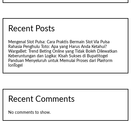
Recent Posts
Mengenal Slot Pulsa: Cara Praktis Bermain Slot Via Pulsa
Rahasia Penghulu Toto: Apa yang Harus Anda Ketahui?
WargaBet: Trend Beting Online yang Tidak Boleh Dilewatkan
Keberuntungan dan Logika: Kisah Sukses di Bupatitogel
Panduan Menyeluruh untuk Memulai Proses dari Platform
IonTogel
Recent Comments
No comments to show.