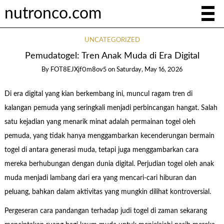
nutronco.com
UNCATEGORIZED
Pemudatogel: Tren Anak Muda di Era Digital
By
FOT8EJXjf0m8ov5
on
Saturday, May 16, 2026
Di era digital yang kian berkembang ini, muncul ragam tren di
kalangan pemuda yang seringkali menjadi perbincangan hangat. Salah
satu kejadian yang menarik minat adalah permainan togel oleh
pemuda, yang tidak hanya menggambarkan kecenderungan bermain
togel di antara generasi muda, tetapi juga menggambarkan cara
mereka berhubungan dengan dunia digital. Perjudian togel oleh anak
muda menjadi lambang dari era yang mencari-cari hiburan dan
peluang, bahkan dalam aktivitas yang mungkin dilihat kontroversial.
Pergeseran cara pandangan terhadap judi togel di zaman sekarang