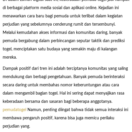
di berbagai platform media sosial dan aplikasi online. Kejadian ini
menawarkan cara baru bagi pemuda untuk terlibat dalam kegiatan
perjudian yang sebelumnya cenderung rumit dan tersembunyi.
Melalui kemudahan akses informasi dan komunitas daring, banyak
pemuda bergabung dalam perbincangan seputar taktik dan prediksi
togel, menciptakan satu budaya yang semakin maju di kalangan
mereka.
Dampak positif dari tren ini adalah terciptanya komunitas yang saling
mendukung dan berbagi pengetahuan. Banyak pemuda berinteraksi
secara daring untuk membahas nomor keberuntungan atau cara
dalam mengambil bagian togel. Hal ini sering dapat menyajikan rasa
keberadaan bersama dan sasaran bagi beberapa anggotanya.
pemudatogel
Namun, penting diingat bahwa tidak semua interaksi ini
membawa pengaruh positif, karena bisa juga memicu perilaku
perjudian yang.