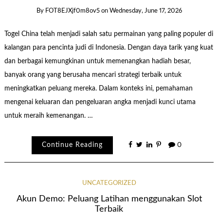
By
FOT8EJXjf0m8ov5
on
Wednesday, June 17, 2026
Togel China telah menjadi salah satu permainan yang paling populer di
kalangan para pencinta judi di Indonesia. Dengan daya tarik yang kuat
dan berbagai kemungkinan untuk memenangkan hadiah besar,
banyak orang yang berusaha mencari strategi terbaik untuk
meningkatkan peluang mereka. Dalam konteks ini, pemahaman
mengenai keluaran dan pengeluaran angka menjadi kunci utama
untuk meraih kemenangan. …
Continue Reading
0
UNCATEGORIZED
Akun Demo: Peluang Latihan menggunakan Slot
Terbaik