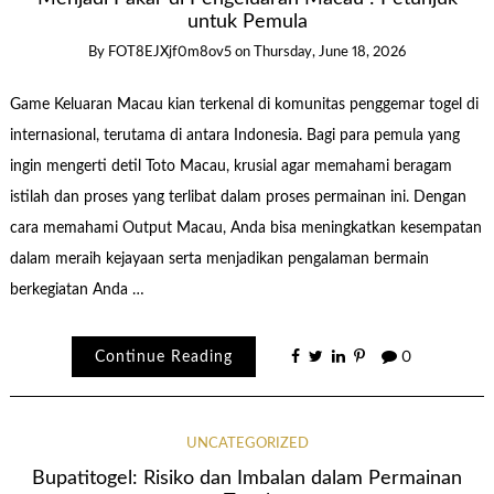
untuk Pemula
By
FOT8EJXjf0m8ov5
on
Thursday, June 18, 2026
Game Keluaran Macau kian terkenal di komunitas penggemar togel di
internasional, terutama di antara Indonesia. Bagi para pemula yang
ingin mengerti detil Toto Macau, krusial agar memahami beragam
istilah dan proses yang terlibat dalam proses permainan ini. Dengan
cara memahami Output Macau, Anda bisa meningkatkan kesempatan
dalam meraih kejayaan serta menjadikan pengalaman bermain
berkegiatan Anda …
Continue Reading
0
UNCATEGORIZED
Bupatitogel: Risiko dan Imbalan dalam Permainan