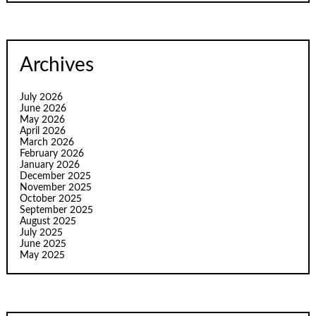
Archives
July 2026
June 2026
May 2026
April 2026
March 2026
February 2026
January 2026
December 2025
November 2025
October 2025
September 2025
August 2025
July 2025
June 2025
May 2025