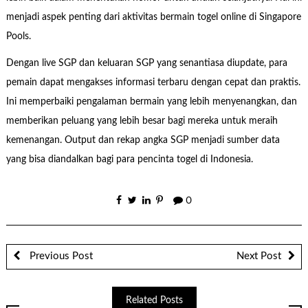
menjadi aspek penting dari aktivitas bermain togel online di Singapore
Pools.
Dengan live SGP dan keluaran SGP yang senantiasa diupdate, para
pemain dapat mengakses informasi terbaru dengan cepat dan praktis.
Ini memperbaiki pengalaman bermain yang lebih menyenangkan, dan
memberikan peluang yang lebih besar bagi mereka untuk meraih
kemenangan. Output dan rekap angka SGP menjadi sumber data
yang bisa diandalkan bagi para pencinta togel di Indonesia.
0
Previous Post
Next Post
Related Posts