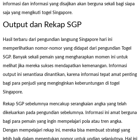
informasi dan informasi yang disajikan akan berguna sekali bagi siapa
saja yang mengikuti togel Singapore.
Output dan Rekap SGP
Hasil terbaru dari pengundian langsung Singapore hari ini
memperlihatkan nomor-nomor yang didapat dari pengundian Togel
SGP. Banyak sekali pemain yang mengharapkan momen ini untuk
melihat jika mereka sukses mendapatkan kemenangan. Informasi
output ini senantiasa dinantikan, karena informasi tepat amat penting
bagi para penjudi yang menginginkan keberuntungan di togel
Singapore.
Rekap SGP sebelumnya mencakup serangkaian angka yang telah
dikeluarkan pada pengundian sebelumnya. Informasi ini amat berguna
bagi para pemain yang ingin mempelajari pola atau tren angka.
Dengan mempelajari rekap ini, mereka bisa membuat strategi yang
lebih baik dalam menentukan nomor untuk undian selanjutnya. Hal ini