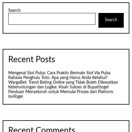
Search
Search
Recent Posts
Mengenal Slot Pulsa: Cara Praktis Bermain Slot Via Pulsa
Rahasia Penghulu Toto: Apa yang Harus Anda Ketahui?
WargaBet: Trend Beting Online yang Tidak Boleh Dilewatkan
Keberuntungan dan Logika: Kisah Sukses di Bupatitogel
Panduan Menyeluruh untuk Memulai Proses dari Platform
IonTogel
Recent Comments