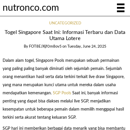
nutronco.com
UNCATEGORIZED
Togel Singapore Saat Ini: Informasi Terbaru dan Data
Utama Lotere
By
FOT8EJXjf0m8ov5
on
Tuesday, June 24, 2025
Dalam alam togel, Singapore Pools merupakan sebuah permainan
yang paling paling banyak diminati oleh sejumlah pemain. Sejumlah
orang menantikan hasil serta data terkini terkait live draw Singapore,
yang mana merupakan kunci utama untuk mereka dalam usaha
mendapatkan kemenangan.
SGP Pools
Saat ini, banyak informasi
penting yang dapat bisa diakses melalui live SGP, menjadikan
kesempatan untuk beberapa pemain dalam memilih menggapai hasil
terkini serta akurat tentang keluaran SGP.
SGP hari ini memberikan berbagai data menarik yang bisa membantu