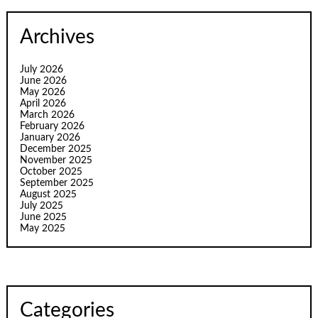
Archives
July 2026
June 2026
May 2026
April 2026
March 2026
February 2026
January 2026
December 2025
November 2025
October 2025
September 2025
August 2025
July 2025
June 2025
May 2025
Categories