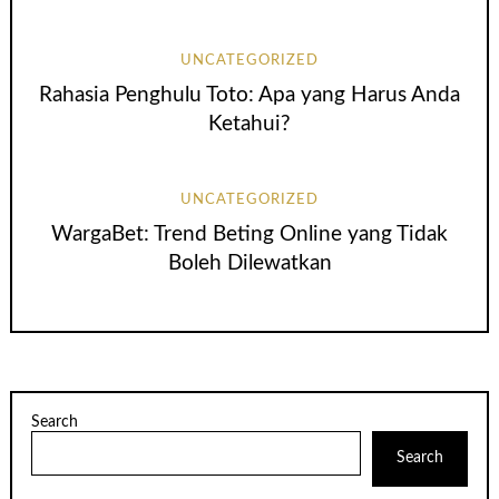
UNCATEGORIZED
Rahasia Penghulu Toto: Apa yang Harus Anda
Ketahui?
UNCATEGORIZED
WargaBet: Trend Beting Online yang Tidak
Boleh Dilewatkan
Search
Search