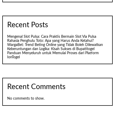
Recent Posts
Mengenal Slot Pulsa: Cara Praktis Bermain Slot Via Pulsa
Rahasia Penghulu Toto: Apa yang Harus Anda Ketahui?
WargaBet: Trend Beting Online yang Tidak Boleh Dilewatkan
Keberuntungan dan Logika: Kisah Sukses di Bupatitogel
Panduan Menyeluruh untuk Memulai Proses dari Platform
IonTogel
Recent Comments
No comments to show.