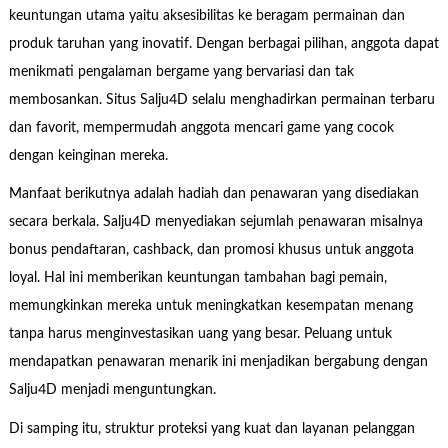
keuntungan utama yaitu aksesibilitas ke beragam permainan dan
produk taruhan yang inovatif. Dengan berbagai pilihan, anggota dapat
menikmati pengalaman bergame yang bervariasi dan tak
membosankan. Situs Salju4D selalu menghadirkan permainan terbaru
dan favorit, mempermudah anggota mencari game yang cocok
dengan keinginan mereka.
Manfaat berikutnya adalah hadiah dan penawaran yang disediakan
secara berkala. Salju4D menyediakan sejumlah penawaran misalnya
bonus pendaftaran, cashback, dan promosi khusus untuk anggota
loyal. Hal ini memberikan keuntungan tambahan bagi pemain,
memungkinkan mereka untuk meningkatkan kesempatan menang
tanpa harus menginvestasikan uang yang besar. Peluang untuk
mendapatkan penawaran menarik ini menjadikan bergabung dengan
Salju4D menjadi menguntungkan.
Di samping itu, struktur proteksi yang kuat dan layanan pelanggan