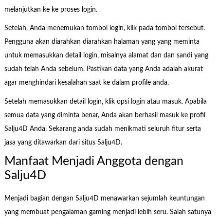
melanjutkan ke ke proses login.
Setelah, Anda menemukan tombol login, klik pada tombol tersebut.
Pengguna akan diarahkan diarahkan halaman yang yang meminta
untuk memasukkan detail login, misalnya alamat dan dan sandi yang
sudah telah Anda sebelum. Pastikan data yang Anda adalah akurat
agar menghindari kesalahan saat ke dalam profile anda.
Setelah memasukkan detail login, klik opsi login atau masuk. Apabila
semua data yang diminta benar, Anda akan berhasil masuk ke profil
Salju4D Anda. Sekarang anda sudah menikmati seluruh fitur serta
jasa yang ditawarkan dari situs Salju4D.
Manfaat Menjadi Anggota dengan
Salju4D
Menjadi bagian dengan Salju4D menawarkan sejumlah keuntungan
yang membuat pengalaman gaming menjadi lebih seru. Salah satunya