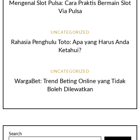
Mengenal Slot Pulsa: Cara Praktis Bermain Slot
Via Pulsa
UNCATEGORIZED
Rahasia Penghulu Toto: Apa yang Harus Anda
Ketahui?
UNCATEGORIZED
WargaBet: Trend Beting Online yang Tidak
Boleh Dilewatkan
Search